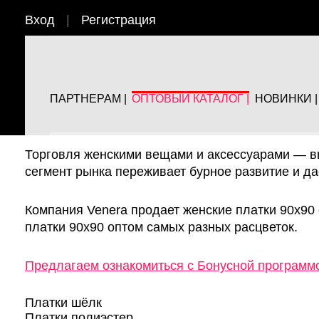
Вход
|
Регистрация
Главная
Оптовый каталог
Платки
Платки 90х90
Купить платки ка
ПАРТНЕРАМ |
ОПТОВЫЙ КАТАЛОГ |
НОВИНКИ |
Торговля женскими вещами и аксессуарами — вы
сегмент рынка переживает бурное развитие и д
Компания Venera продает женские платки 90х90
платки 90х90 оптом самых разных расцветок.
Предлагаем ознакомиться с Бонусной программ
Платки шёлк
Платки полиэстер