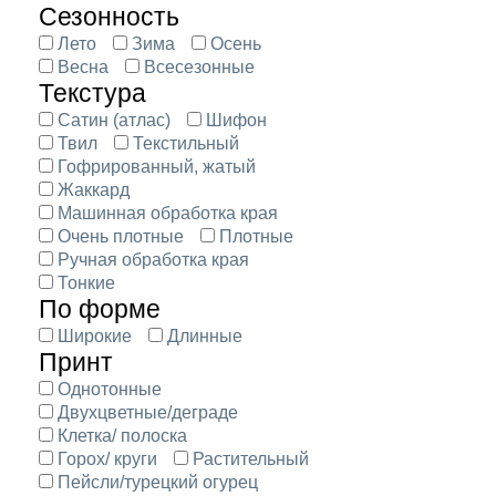
Сезонность
Лето
Зима
Осень
Весна
Всесезонные
Текстура
Сатин (атлас)
Шифон
Твил
Текстильный
Гофрированный, жатый
Жаккард
Машинная обработка края
Очень плотные
Плотные
Ручная обработка края
Тонкие
По форме
Широкие
Длинные
Принт
Однотонные
Двухцветные/деграде
Клетка/ полоска
Горох/ круги
Растительный
Пейсли/турецкий огурец