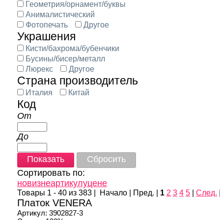
Геометрия/орнамент/буквы
Анималистический
Фотопечать
Другое
Украшения
Кисти/бахрома/бубенчики
Бусины/бисер/металл
Люрекс
Другое
Страна производитель
Италия
Китай
Код
От
До
Сортировать по:
новизне
артикулу
цене
Товары 1 - 40 из 383 |
Начало | Пред. |
1
2
3
4
5
|
След.
Платок VENERA
Артикул:
3902827-3