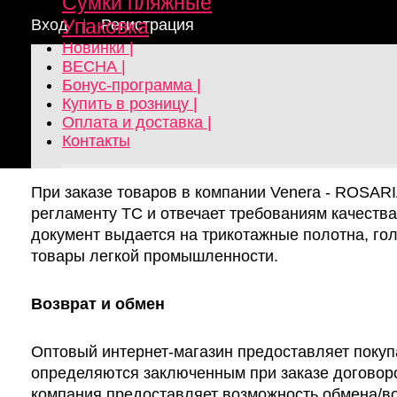
Сумки пляжные
Упаковка
Вход
|
Регистрация
Новинки |
ВЕСНА |
Бонус-программа |
Главная
Гарантии
Купить в розницу |
Гарантии и возвр
Оплата и доставка |
Контакты
При заказе товаров в компании Venera - ROSARI
регламенту ТС и отвечает требованиям качеств
документ выдается на трикотажные полотна, гол
товары легкой промышленности.
Возврат и обмен
Оптовый интернет-магазин предоставляет покуп
определяются заключенным при заказе договоро
компания предоставляет возможность обмена/воз