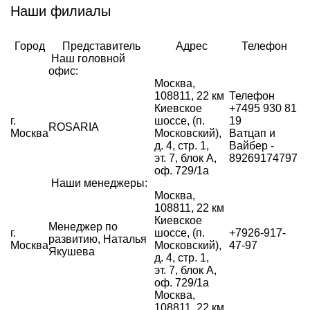
Наши филиалы
Город
Представитель
Адрес
Телефон
Наш головной
офис:
Москва,
108811, 22 км
Телефон
Киевское
+7
495 930 81
г.
шоссе, (п.
19
ROSARIA
Москва
Московский),
Ватцап и
д. 4, стр. 1,
Вайбер -
эт. 7, блок А,
89269174797
оф. 729/1а
Наши менеджеры:
Москва,
108811, 22 км
Киевское
Менеджер по
г.
шоссе, (п.
+7926-917-
развитию, Наталья
Москва
Московский),
47-97
Якушева
д. 4, стр. 1,
эт. 7, блок А,
оф. 729/1а
Москва,
108811, 22 км