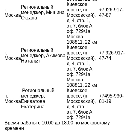
Киевское
Региональный
г.
шоссе, (п.
+7
926-917-
менеджер, Мишина
Москва
Московский),
47-87
Оксана
д. 4, стр. 1,
эт. 7, блок А,
оф. 729/1а
Москва,
108811, 22 км
Киевское
Региональный
г.
шоссе, (п.
+7
926-917-
менеджер, Акимова
Москва
Московский),
47-74
Наталья
д. 4, стр. 1,
эт. 7, блок А,
оф. 729/1а
Москва,
108811, 22 км
Региональный
Киевское
г.
менеджер,
шоссе, (п.
+7495-930-
Москва
Ениватова
Московский),
81-19
Екатерина
д. 4, стр. 1,
эт. 7, блок А,
оф. 729/1а
Время работы с 10.00 до 18.00 по московскому
времени