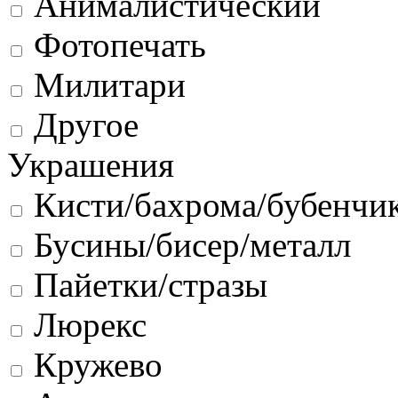
Анималистический
Фотопечать
Милитари
Другое
Украшения
Кисти/бахрома/бубенчи
Бусины/бисер/металл
Пайетки/стразы
Люрекс
Кружево