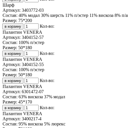
Шарф
Артикул:
3403772-03
Состав:
40% модал 30% шерсть 11% п/эстер 11% вискоза 8% п/
Размер:
75*200
Кол-во:
Палантин VENERA
Артикул:
3404152-57
Состав:
100% п/эстер
Размер:
50*180
Кол-во:
Палантин VENERA
Артикул:
3404152-55
Состав:
100% п/эстер
Размер:
50*180
Кол-во:
Палантин VENERA
Артикул:
6301472-07
Состав:
63% вискоза 37% модал
Размер:
45*170
Кол-во:
Палантин VENERA
Артикул:
3400217-4
Состав:
95% вискоза 5% люрекс