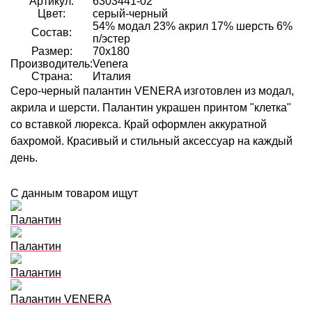
Артикул:
6303441-02
Цвет:
серый-черный
54% модал 23% акрил 17% шерсть 6%
Состав:
п/эстер
Размер:
70х180
Производитель:
Venera
Страна:
Италия
Серо-черный палантин VENERA изготовлен из модал,
акрила и шерсти. Палантин украшен принтом "клетка"
со вставкой люрекса. Край оформлен аккуратной
бахромой. Красивый и стильный аксессуар на каждый
день.
С данным товаром ищут
Палантин
Палантин
Палантин
Палантин VENERA