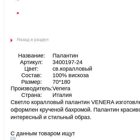
Назад в раздел
Название:
Палантин
Артикул:
3400197-24
Цвет:
св.коралловый
Состав:
100% вискоза
Размер:
70*180
Производитель:
Venera
Страна:
Италия
Светло коралловый палантин VENERA изготовлен
оформлен крученой бахромой. Палантин красиво
интересный и стильный образ.
С данным товаром ищут