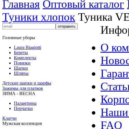
Главная
Оптовый каталог
Туники хлопок
Туника V
Инфо
Головные уборы
О ко
Laura Biagiotti
Береты
Ново
Комплекты
Повязки
Шапки
Гаран
Шляпы
Стать
Детские шапки и шарфы
Зажимы для платков
ЗИМА - ВЕСНА
Корпо
Палантины
Перчатки
Наши
Клатчи
FAQ
Мужская коллекция