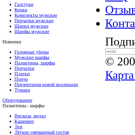
Галстуки
Отзы
Кепки
Комплекты мужские
Конт
Перчатки мужские
Шапки мужские
Шарфы мужские
Подпи
Новинки
Головные уборы
Мужские шарфы
© 20
Палантины, шарфы
Перчатки
Карта
Платки
Пончо
Презентация новой коллекции
Туники
Оборудование
Палантины - шарфы
Вискоза, модал
Кашемир
Лен
Лёгкие смешанный состав