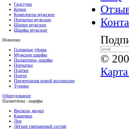
Галстуки
Отзы
Кепки
Комплекты мужские
Конт
Перчатки мужские
Шапки мужские
Шарфы мужские
Подпи
Новинки
Головные уборы
Мужские шарфы
© 20
Палантины, шарфы
Перчатки
Карта
Платки
Пончо
Презентация новой коллекции
Туники
Оборудование
Палантины - шарфы
Вискоза, модал
Кашемир
Лен
Лёгкие смешанный состав