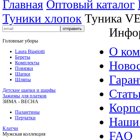
Главная
Оптовый каталог
Туники хлопок
Туника V
Инфо
Головные уборы
О ко
Laura Biagiotti
Береты
Ново
Комплекты
Повязки
Шапки
Гаран
Шляпы
Стать
Детские шапки и шарфы
Зажимы для платков
ЗИМА - ВЕСНА
Корпо
Палантины
Перчатки
Наши
Клатчи
FAQ
Мужская коллекция