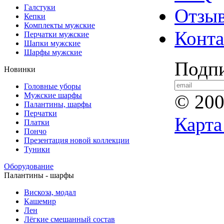
Галстуки
Отзы
Кепки
Комплекты мужские
Конт
Перчатки мужские
Шапки мужские
Шарфы мужские
Подпи
Новинки
Головные уборы
Мужские шарфы
© 20
Палантины, шарфы
Перчатки
Карта
Платки
Пончо
Презентация новой коллекции
Туники
Оборудование
Палантины - шарфы
Вискоза, модал
Кашемир
Лен
Лёгкие смешанный состав