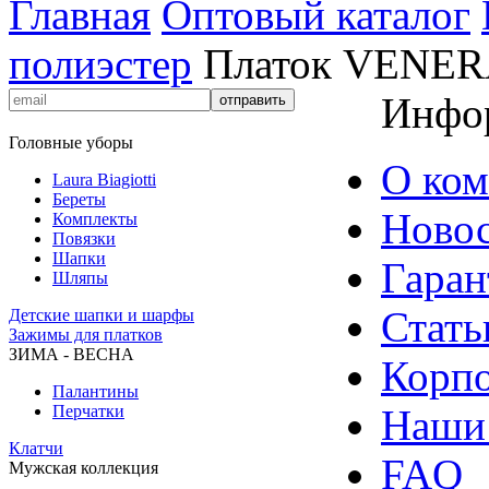
Главная
Оптовый каталог
полиэстер
Платок VENE
Инфо
Головные уборы
О ко
Laura Biagiotti
Береты
Ново
Комплекты
Повязки
Шапки
Гаран
Шляпы
Стать
Детские шапки и шарфы
Зажимы для платков
ЗИМА - ВЕСНА
Корпо
Палантины
Перчатки
Наши
Клатчи
FAQ
Мужская коллекция