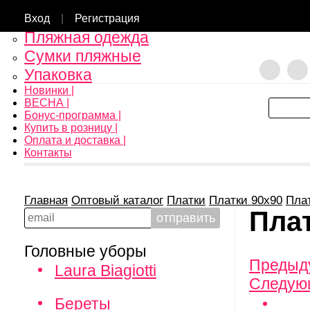
Клатчи
Зажимы для платков
Вход
|
Регистрация
Пляжная одежда
Сумки пляжные
Упаковка
Новинки |
ВЕСНА |
Бонус-программа |
Купить в розницу |
Оплата и доставка |
Контакты
Главная
Оптовый каталог
Платки
Платки 90х90
Пла
Пла
Головные уборы
Предыд
Laura Biagiotti
Следую
Береты