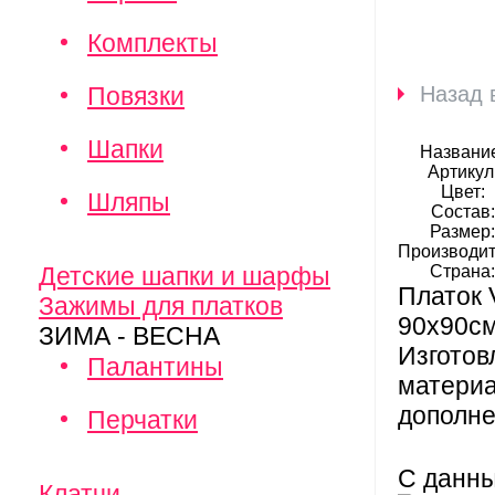
Комплекты
Повязки
Назад 
Шапки
Названи
Артикул
Цвет:
Шляпы
Состав:
Размер
Производит
Детские шапки и шарфы
Страна
Платок 
Зажимы для платков
90х90см
ЗИМА - ВЕСНА
Изготов
Палантины
материа
дополне
Перчатки
С данн
Клатчи