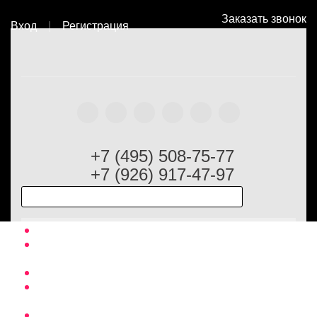
Заказать звонок
Вход
|
Регистрация
Главная
Оптовый каталог
Платки
Платки 100х100 -
150х150
Платки полиэстер
Платок
Laura Biagiotti
+7 (495) 508-75-77
+7 (926) 917-47-97