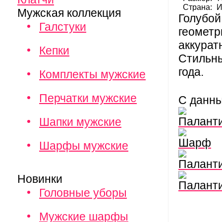
Страна:
И
Мужская коллекция
Голубой
Галстуки
геометр
аккурат
Кепки
Стильны
года.
Комплекты мужские
Перчатки мужские
С данн
Палант
Шапки мужские
Шарф
Шарфы мужские
Палант
Новинки
Палант
Головные уборы
Мужские шарфы