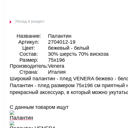
Назад в раздел
Название:
Палантин
Артикул:
2704012-19
Цвет:
бежевый - белый
Состав:
30% шерсть 70% вискоза
Размер:
75х196
Производитель:
Venera
Страна:
Италия
Широкий палантин - плед VENERA бежево - бело
Палантин - плед размером 75х196 см приятный 
прекрасный аксессуар, в который можно укутат
С данным товаром ищут
Палантин