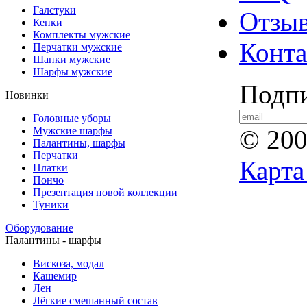
Галстуки
Отзы
Кепки
Комплекты мужские
Конт
Перчатки мужские
Шапки мужские
Шарфы мужские
Подпи
Новинки
Головные уборы
Мужские шарфы
© 20
Палантины, шарфы
Перчатки
Карта
Платки
Пончо
Презентация новой коллекции
Туники
Оборудование
Палантины - шарфы
Вискоза, модал
Кашемир
Лен
Лёгкие смешанный состав