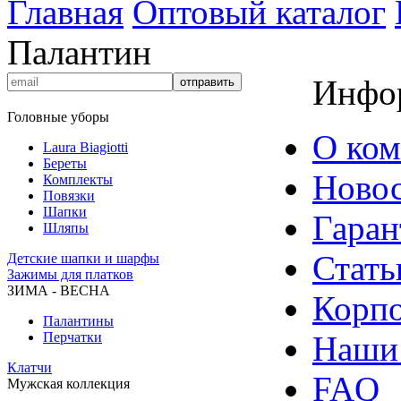
Главная
Оптовый каталог
Палантин
Инфо
Головные уборы
О ко
Laura Biagiotti
Береты
Ново
Комплекты
Повязки
Шапки
Гаран
Шляпы
Стать
Детские шапки и шарфы
Зажимы для платков
ЗИМА - ВЕСНА
Корпо
Палантины
Перчатки
Наши
Клатчи
FAQ
Мужская коллекция