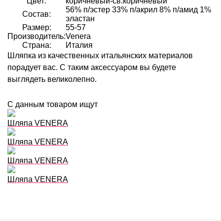
Цвет:
коричневый-св.коричневый
56% п/эстер 33% п/акрил 8% п/амид 1%
Состав:
эластан
Размер:
55-57
Производитель:
Venera
Страна:
Италия
Шляпка из качественных итальянских материалов
порадует вас. С таким аксессуаром вы будете
выглядеть великолепно.
С данным товаром ищут
Шляпа VENERA
Шляпа VENERA
Шляпа VENERA
Шляпа VENERA