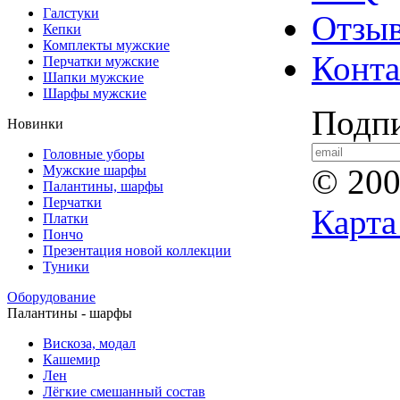
Галстуки
Отзы
Кепки
Комплекты мужские
Конт
Перчатки мужские
Шапки мужские
Шарфы мужские
Подпи
Новинки
Головные уборы
Мужские шарфы
© 20
Палантины, шарфы
Перчатки
Карта
Платки
Пончо
Презентация новой коллекции
Туники
Оборудование
Палантины - шарфы
Вискоза, модал
Кашемир
Лен
Лёгкие смешанный состав