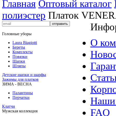
Главная
Оптовый каталог
полиэстер
Платок VENE
Инфо
Головные уборы
О ко
Laura Biagiotti
Береты
Ново
Комплекты
Повязки
Шапки
Гаран
Шляпы
Стать
Детские шапки и шарфы
Зажимы для платков
ЗИМА - ВЕСНА
Корпо
Палантины
Перчатки
Наши
Клатчи
FAQ
Мужская коллекция