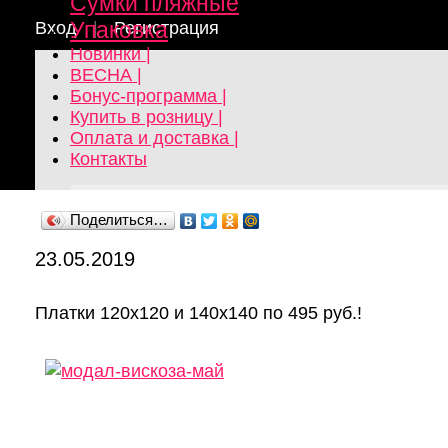
Сумки пляжные
Упаковка
Вход
|
Регистрация
Новинки |
ВЕСНА |
Бонус-программа |
Главная
Новости
Купить в розницу |
Новости. 93656
Оплата и доставка |
Контакты
Поделиться…
23.05.2019
Платки 120х120 и 140х140 по 495 руб.!